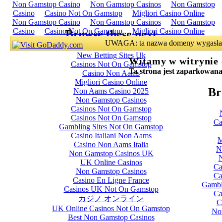
Non Gamstop Casino
Non Gamstop Casinos
Non Gamstop
Casino
Casino Not On Gamstop
Migliori Casino Online
Browse these next
New Betting Sites Uk
Casinos Not On Gamstop
Casino Non Aams
Migliori Casino Online
Non Aams Casino 2025
Non Gamstop Casinos
Casinos Not On Gamstop
Casinos Not On Gamstop
Gambling Sites Not On Gamstop
Casino Italiani Non Aams
Casino Non Aams Italia
Non Gamstop Casinos UK
UK Online Casinos
Non Gamstop Casinos
Casino En Ligne France
Casinos UK Not On Gamstop
カジノ オンライン
UK Online Casinos Not On Gamstop
Best Non Gamstop Casinos